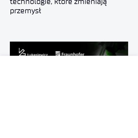
technologie, które zmieniają
przemysł
2026-07-31
3 MIN
Szkolenie uzupełniające wiedzę
dla techników klejenia