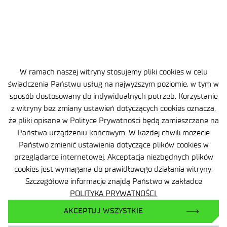
W ramach naszej witryny stosujemy pliki cookies w celu
świadczenia Państwu usług na najwyższym poziomie, w tym w
sposób dostosowany do indywidualnych potrzeb. Korzystanie
z witryny bez zmiany ustawień dotyczących cookies oznacza,
że pliki opisane w Polityce Prywatności będą zamieszczane na
Państwa urządzeniu końcowym. W każdej chwili możecie
Państwo zmienić ustawienia dotyczące plików cookies w
przeglądarce internetowej. Akceptacja niezbędnych plików
2026-07-30
3 MIN
cookies jest wymagana do prawidłowego działania witryny.
Łukasiewicz – GIT partnerem
Szczegółowe informacje znajdą Państwo w zakładce
projektu PolSl Racing.
POLITYKA PRYWATNOŚCI.
Wspieramy rozwój elektrycznych
AKCEPTUJ WSZYSTKIE
bolidów Formula Student