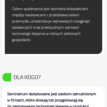
Celem wydarzenia jest wymiana doświadczeń
między naukowcami i przedstawicielami
przemysłu, prezentacja najnowszych osiągnięć
badawczych oraz praktycznych wdrożeń
technologii klejenia w różnych sektorach
gospodarki.
DLA KOGO?
Seminarium dedykowane jest osobom zatrudnionym
w firmach, które stosują lub przygotowują się
do zastosowania technologii klejenia w produkcji.