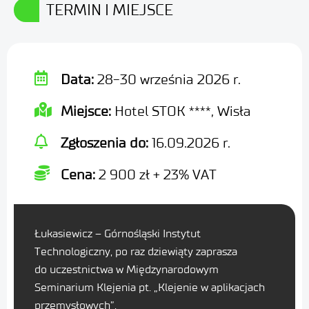
TERMIN I MIEJSCE
Data:
28-30 września 2026 r.
Miejsce:
Hotel STOK ****, Wisła
Zgłoszenia do:
16.09.2026 r.
Cena:
2 900 zł + 23% VAT
Łukasiewicz – Górnośląski Instytut
Technologiczny, po raz dziewiąty zaprasza
do uczestnictwa w Międzynarodowym
Seminarium Klejenia pt. „Klejenie w aplikacjach
przemysłowych”.