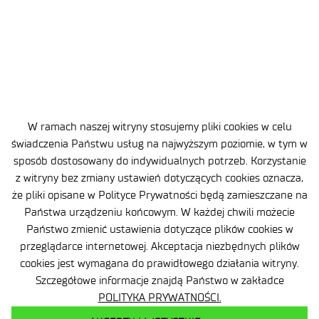
1000 zł + 23% VAT (zgłoszenia
do 30.06.2026 r.).
Hotel STOK
1200 zł + 23% VAT (zgłoszenia
ul. Jawornik 52A
po 30.06.2026 r.).
43-460 Wisła, Polska
www.hotelstok.pl
Wygłoszenie prezentacji reklamowej (20 min.):
W ramach naszej witryny stosujemy pliki cookies w celu
Zobacz na mapie
2000 zł+ 23% VAT (zgłoszenia
świadczenia Państwu usług na najwyższym poziomie, w tym w
do 30.06.2026 r.).
sposób dostosowany do indywidualnych potrzeb. Korzystanie
z witryny bez zmiany ustawień dotyczących cookies oznacza,
2400 zł + 23% VAT (zgłoszenia
że pliki opisane w Polityce Prywatności będą zamieszczane na
po 30.06.2026 r.).
Państwa urządzeniu końcowym. W każdej chwili możecie
Państwo zmienić ustawienia dotyczące plików cookies w
Stoisko reklamowe + komunikat reklamowy (10
przeglądarce internetowej. Akceptacja niezbędnych plików
min.):
cookies jest wymagana do prawidłowego działania witryny.
Szczegółowe informacje znajdą Państwo w zakładce
1500 zł + 23% VAT (zgłoszenia
POLITYKA PRYWATNOŚCI.
do 30.06.2026 r.).