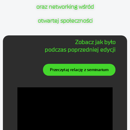
oraz networking wśród
otwartej społeczności
Zobacz jak było
podczas poprzedniej edycji
Przeczytaj relację z seminarium