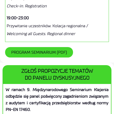
Check-in. Registration
19:00-23:00
Przywitanie uczestników. Kolacja regionalna /
Welcoming all Guests. Regional dinner
8:00-9:00
8:00-9:15
PROGRAM SEMINARIUM (PDF)
Śniadanie / Breakfast
Śniadanie / Breakfast
9:00-9:15
9:15-11:00
ZGŁOŚ PROPOZYCJE TEMATÓW
th
Otwarcie Seminarium / Opening the Seminar
Sesja referatowa 4 / 4
Presentation session
DO PANELU DYSKUSYJNEGO
9:15-11:00
9:15-9:45
W ramach 9. Międzynarodowego Seminarium Klejenia
st
Sesja referatowa 1 / 1
Dlaczego obliczenia nie wystarczą? Kwalifikacja
Presentation session
odbędzie się panel poświęcony zagadnieniom związanym
połączenia klejonego klasy A1 wg EN 17460
z audytem i certyfikacją przedsiębiorstw według normy
Technologia klejenia w przemyśle – wykład
na przykładzie szyby wagonu pasażerskiego / Why
PN-EN 17460.
przypominający / Adhesive Bonding Technology