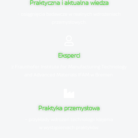
Praktyczna i aktualna wiedza
- osiągnięcia badawcze w realnych wdrożeniach
przemysłowych.
Eksperci
z Fraunhofer Institute for Manufacturing Technology
and Advanced Materials IFAM w Bremen.
Praktyka przemysłowa
- przykłady wdrożeń technologii klejenia
w wystąpieniach praktyków.