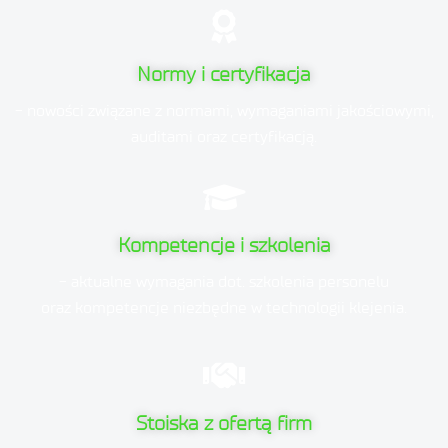
Normy i certyfikacja
- nowości związane z normami, wymaganiami jakościowymi,
auditami oraz certyfikacją.
Kompetencje i szkolenia
- aktualne wymagania dot. szkolenia personelu
oraz kompetencje niezbędne w technologii klejenia.
Stoiska z ofertą firm