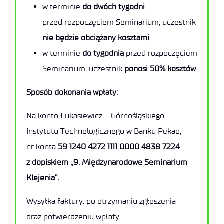
w terminie
do dwóch tygodni
13:00-13:20
przed rozpoczęciem Seminarium, uczestnik
Modelowanie właściwości spoin klejowych
nie będzie obciążany kosztami
,
na przykładzie emulsyjnego polioctanu winylu /
w terminie
do tygodnia
przed rozpoczęciem
Modeling the Properties of Adhesive Joints Using
Seminarium, uczestnik
ponosi 50% kosztów
.
Emulsion Polyvinyl Acetate as an Example
Michał Frycholc, Synthos S.A.
Sposób dokonania wpłaty:
13:20-13:30
Na konto Łukasiewicz – Górnośląskiego
Podsumowanie seminarium. Dyskusja / Summary and
Instytutu Technologicznego w Banku Pekao,
discussion
nr konta
59 1240 4272 1111 0000 4838 7224
z dopiskiem „9. Międzynarodowe Seminarium
13:30-14:15
Klejenia”.
Obiad / Lunch
Wysyłka faktury: po otrzymaniu zgłoszenia
oraz potwierdzeniu wpłaty.