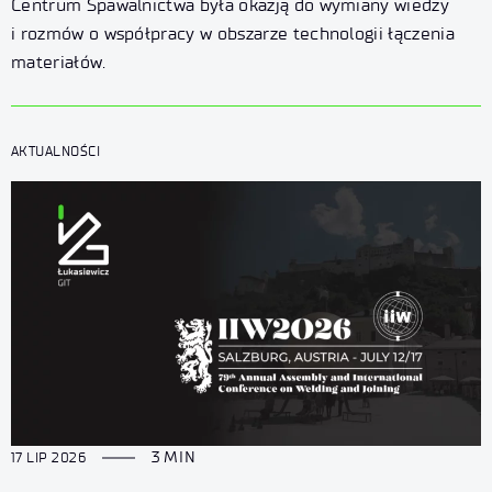
Centrum Spawalnictwa
Centrum Spawalnictwa była okazją do wymiany wiedzy
i rozmów o współpracy w obszarze technologii łączenia
materiałów.
AKTUALNOŚCI
3 MIN
17 LIP 2026