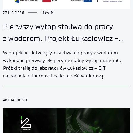
3 MIN
27 LIP 2026
Pierwszy wytop staliwa do pracy
z wodorem. Projekt Łukasiewicz –
GIT wkracza w kolejny etap badań
W projekcie dotyczącym staliwa do pracy z wodorem
wykonano pierwszy eksperymentalny wytop materiału.
Próbki trafią do laboratoriów Łukasiewicz – GIT
na badania odporności na kruchość wodorową.
AKTUALNOŚCI