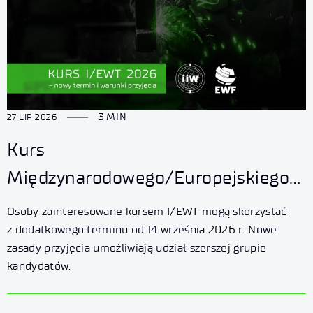
3 MIN
27 LIP 2026
Kurs
Międzynarodowego/Europejskiego
Technologa Spawalnika (I/EWT) –
Osoby zainteresowane kursem I/EWT mogą skorzystać
zmiana warunków przyjęcia
z dodatkowego terminu od 14 września 2026 r. Nowe
zasady przyjęcia umożliwiają udział szerszej grupie
i dodatkowy termin szkolenia
kandydatów.