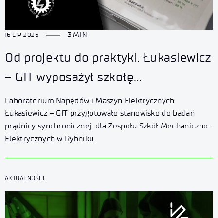
3 MIN
16 LIP 2026
Od projektu do praktyki. Łukasiewicz
– GIT wyposażył szkołę
w nowoczesne stanowisko do badań
Laboratorium Napędów i Maszyn Elektrycznych
maszyn elektrycznych
Łukasiewicz – GIT przygotowało stanowisko do badań
prądnicy synchronicznej, dla Zespołu Szkół Mechaniczno-
Elektrycznych w Rybniku.
AKTUALNOŚCI