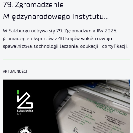
79. Zgromadzenie
Międzynarodowego Instytutu
Spawalnictwa - IIW 2026
W Salzburgu odbywa się 79. Zgromadzenie IIW 2026,
w Salzburgu
gromadzące ekspertów z 40 krajów wokół rozwoju
spawalnictwa, technologii łączenia, edukacji i certyfikacji.
AKTUALNOŚCI