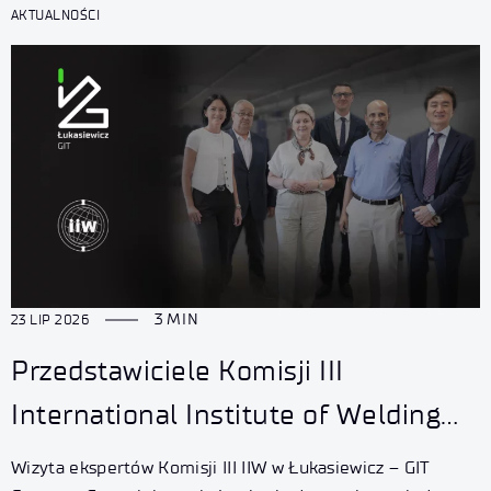
AKTUALNOŚCI
3 MIN
23 LIP 2026
Przedstawiciele Komisji III
International Institute of Welding
z wizytą w Łukasiewicz – GIT
Wizyta ekspertów Komisji III IIW w Łukasiewicz – GIT