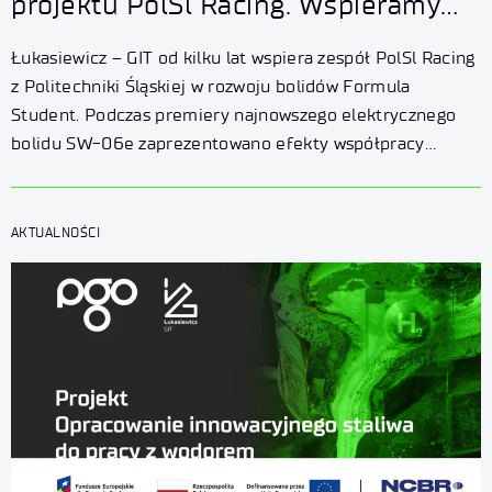
projektu PolSl Racing. Wspieramy
rozwój elektrycznych bolidów
Łukasiewicz – GIT od kilku lat wspiera zespół PolSl Racing
Formula Student
z Politechniki Śląskiej w rozwoju bolidów Formula
Student. Podczas premiery najnowszego elektrycznego
bolidu SW-06e zaprezentowano efekty współpracy
studentów i ekspertów Instytutu w obszarze technologii
spajania oraz badań konstrukcyjnych.
AKTUALNOŚCI