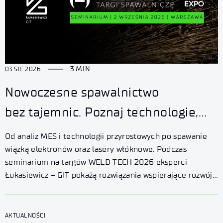
3 MIN
03 SIE 2026
Nowoczesne spawalnictwo
bez tajemnic. Poznaj technologie,
które zmieniają przemysł
Od analiz MES i technologii przyrostowych po spawanie
wiązką elektronów oraz lasery włóknowe. Podczas
seminarium na targów WELD TECH 2026 eksperci
Łukasiewicz – GIT pokażą rozwiązania wspierające rozwój
nowoczesnego przemysłu.
AKTUALNOŚCI