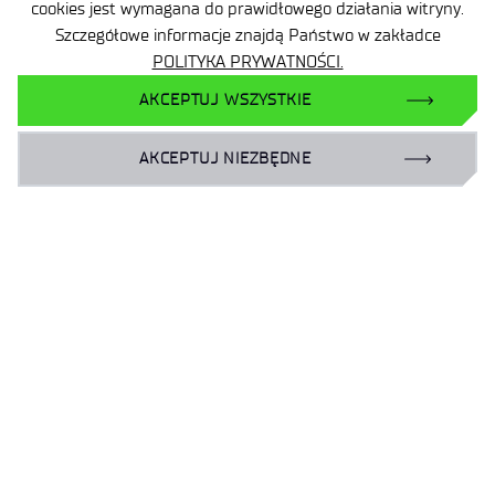
Nawet 200 tys. zł na rozwój innowacji. 14 lipca 2026 r.
cookies jest wymagana do prawidłowego działania witryny.
Szczegółowe informacje znajdą Państwo w zakładce
rusza nabór do projektu „Śląska Sieć Innowacji”
POLITYKA PRYWATNOŚCI.
skierowanego do MSP z podregionów górniczych
województwa śląskiego.
AKCEPTUJ WSZYSTKIE
AKCEPTUJ NIEZBĘDNE
‹
›
…
1
2
26
Certyfikaty i uznania
Klauzule informacyjne
Deklaracja dostępności