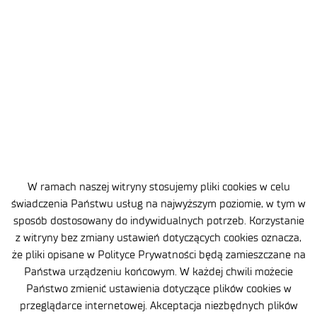
AKTUALNOŚCI
W ramach naszej witryny stosujemy pliki cookies w celu
świadczenia Państwu usług na najwyższym poziomie, w tym w
sposób dostosowany do indywidualnych potrzeb. Korzystanie
3 MIN
13 LIP 2026
z witryny bez zmiany ustawień dotyczących cookies oznacza,
że pliki opisane w Polityce Prywatności będą zamieszczane na
Śląska Sieć Innowacji – rusza nabór
Państwa urządzeniu końcowym. W każdej chwili możecie
do projektu
Państwo zmienić ustawienia dotyczące plików cookies w
przeglądarce internetowej. Akceptacja niezbędnych plików