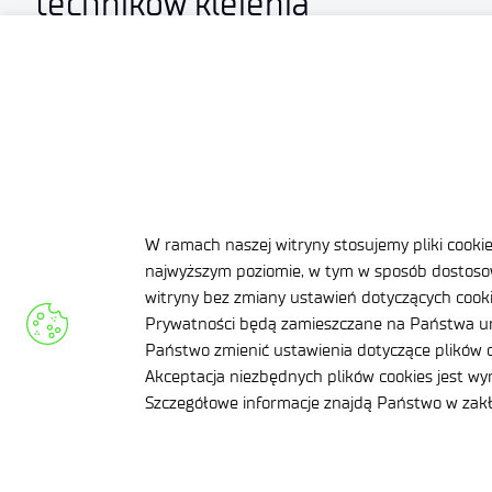
techników klejenia
2026-07-31
3 MIN
Łukasiewicz – GIT partnerem pr
Racing. Wspieramy rozwój elek
W ramach naszej witryny stosujemy pliki cooki
najwyższym poziomie, w tym w sposób dostosow
bolidów Formula Student
witryny bez zmiany ustawień dotyczących cookie
Prywatności będą zamieszczane na Państwa ur
2026-07-30
3 MIN
Państwo zmienić ustawienia dotyczące plików c
Akceptacja niezbędnych plików cookies jest w
Szczegółowe informacje znajdą Państwo w za
Certyfikaty i uznania