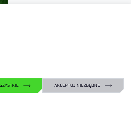
SZYSTKIE
AKCEPTUJ NIEZBĘDNE
Polityka prywatności
Plan Równości Płci