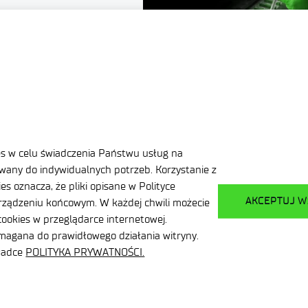
ojektu PolSl
trycznych
es w celu świadczenia Państwu usług na
any do indywidualnych potrzeb. Korzystanie z
s oznacza, że pliki opisane w Polityce
AKCEPTUJ W
ządzeniu końcowym. W każdej chwili możecie
ookies w przeglądarce internetowej.
ymagana do prawidłowego działania witryny.
kładce
POLITYKA PRYWATNOŚCI.
Klauzule informacyjne
Deklaracja dostępności