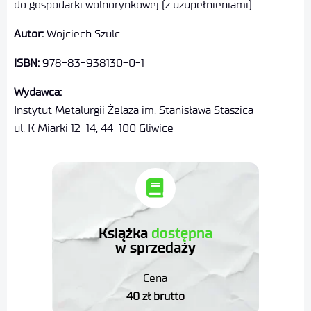
do gospodarki wolnorynkowej (z uzupełnieniami)
Autor:
Wojciech Szulc
ISBN:
978-83-938130-0-1
Wydawca:
Instytut Metalurgii Żelaza im. Stanisława Staszica
ul. K Miarki 12-14, 44-100 Gliwice
z zapytaniem
wyślij e-mail
Książka
dostępna
Dział Wydawnictw
w sprzedaży
Cena
Kontakt
40 zł brutto