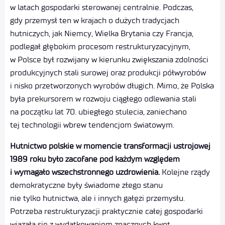
w latach gospodarki sterowanej centralnie. Podczas,
gdy przemysł ten w krajach o dużych tradycjach
hutniczych, jak Niemcy, Wielka Brytania czy Francja,
podlegał głębokim procesom restrukturyzacyjnym,
w Polsce był rozwijany w kierunku zwiększania zdolności
produkcyjnych stali surowej oraz produkcji półwyrobów
i nisko przetworzonych wyrobów długich. Mimo, że Polska
była prekursorem w rozwoju ciągłego odlewania stali
na początku lat 70. ubiegłego stulecia, zaniechano
tej technologii wbrew tendencjom światowym.
Hutnictwo polskie w momencie transformacji ustrojowej
1989 roku było zacofane pod każdym względem
i wymagało wszechstronnego uzdrowienia.
Kolejne rządy
demokratyczne były świadome złego stanu
nie tylko hutnictwa, ale i innych gałęzi przemysłu.
Potrzeba restrukturyzacji praktycznie całej gospodarki
wiązała się z wydatkowaniem znacznych kwot,