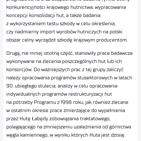
konkurencyjności krajowego hutnictwa, wypracowania
koncepcji konsolidacji hut, a także badania
z wykorzystaniem testu szkody w celu określenia,
czy nadmierny import wyrobów hutniczych na polski
obszar celny wyrządził szkodę krajowym producentom.
Drugą, nie mniej istotną część, stanowiły prace badawcze
wykonywane na zlecenia poszczególnych hut lub ich
konsorcjów. Do ważniejszych prac z tej grupy zaliczyć
należy opracowania programów stusektorowych w latach
90. ubiegłego stulecia, analizy w celu opracowania
indywidualnych programów restrukturyzacji hut
na potrzeby Programu z 1998 roku, jak również zlecane
w ostatnim okresie prace zmierzające do wypełnienia
przez Hutę Łabędy zobowiązania traktatowego,
polegającego na zmniejszeniu uzależnienia od górnictwa
węgla kamiennego, w wyniku których Huta jest dzisiaj