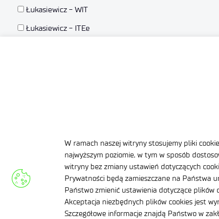
Łukasiewicz - WIT
Łukasiewicz - ITEe
Łukasiewicz - PIAP
Łukasiewicz - ITAM
Łukasiewicz - ICSO
Centrum Łukasiewicz
Łukasiewicz - GIT
W ramach naszej witryny stosujemy pliki cooki
najwyższym poziomie, w tym w sposób dostosow
Zaznacz wszystkie
witryny bez zmiany ustawień dotyczących cookie
Prywatności będą zamieszczane na Państwa ur
Państwo zmienić ustawienia dotyczące plików c
Dalej
Akceptacja niezbędnych plików cookies jest w
Szczegółowe informacje znajdą Państwo w za