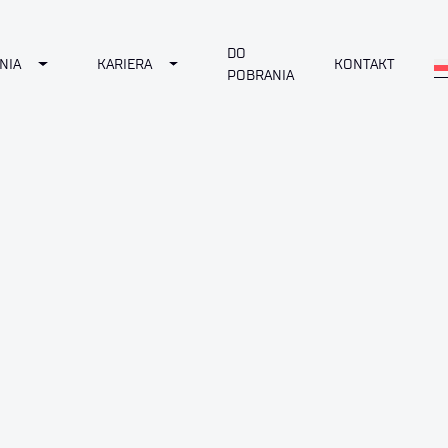
DO
Toggle Dropdown
Toggle Dropdown
NIA
KARIERA
KONTAKT
POBRANIA