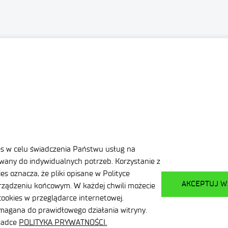
es w celu świadczenia Państwu usług na
any do indywidualnych potrzeb. Korzystanie z
s oznacza, że pliki opisane w Polityce
AKCEPTUJ W
ządzeniu końcowym. W każdej chwili możecie
ookies w przeglądarce internetowej.
ymagana do prawidłowego działania witryny.
kładce
POLITYKA PRYWATNOŚCI.