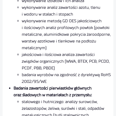
wykonywanie izolatów i ich analiza
wykonywanie analiz zawartości azotu, tlenu
i wodoru w stalach i stopach
wykonywanie metodą GD OES jakościowych
i ilościowych analiz profilowych powłok (powłoki
metaliczne, aluminidkowe pokrycia żaroodporne,
warstwy azotkowe i tlenkowe na podłożu
metalicznym)
jakościowa i ilościowa analiza zawartości
związków organicznych (WWA, BTEX, PCB, PCDD,
PCDF, PBB, PBDE)
badania wyrobów na zgodność z dyrektywą RoHS
2002/95/WE
Badania zawartości pierwiastków głównych
oraz śladowych w materiałach z przemysłu:
stalowego i hutniczego: analizy surowców,
żelazostopów, żeliwa, surówki i stali, odpadów
metalurgicznych (żużli stalowniczych