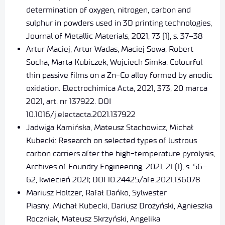
determination of oxygen, nitrogen, carbon and
sulphur in powders used in 3D printing technologies,
Journal of Metallic Materials, 2021, 73 (1), s. 37–38
Artur Maciej, Artur Wadas, Maciej Sowa, Robert
Socha, Marta Kubiczek, Wojciech Simka: Colourful
thin passive films on a Zn-Co alloy formed by anodic
oxidation. Electrochimica Acta, 2021, 373, 20 marca
2021, art. nr 137922. DOI
10.1016/j.electacta.2021.137922
Jadwiga Kamińska, Mateusz Stachowicz, Michał
Kubecki: Research on selected types of lustrous
carbon carriers after the high-temperature pyrolysis,
Archives of Foundry Engineering, 2021, 21 (1), s. 56–
62, kwiecień 2021; DOI 10.24425/afe.2021.136078
Mariusz Holtzer, Rafał Dańko, Sylwester
Piasny, Michał Kubecki, Dariusz Drożyński, Agnieszka
Roczniak, Mateusz Skrzyński, Angelika