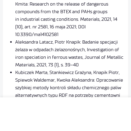
Kmita: Research on the release of dangerous
compounds from the BTEX and PAHs groups
in industrial casting conditions. Materials, 2021, 14
(10), art. nr 2581, 16 maja 2021; DOI
10.3390/ma14102581
Aleksandra Latacz, Piotr Knapik: Badanie specjacji
żelaza w odpadach żelazonośnych, Investigation of
iron speciation in ferrous wastes, Journal of Metallic
Materials, 2021, 73 (1), s. 39–40
Kubiczek Marta, Stankiewicz Grażyna, Knapik Piotr,
Spiewok Waldemar, Kwoka Aleksandra: Opracowanie
szybkiej metody kontroli składu chemicznego paliw
alternatywnych typu RDF na potrzeby cementowni
i elektrowni (Development of a quick method of
controlling the chemical composition of RDF
alternative fuels for the needs of cement plants and
power plants). Journal of Metallic Materials, 2020, t.