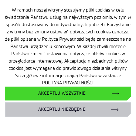
energetycznych opalanych biomasą. Część II. Journal
of Metallic Materials, 2019, t. 71, nr 2, s. 23–24
W ramach naszej witryny stosujemy pliki cookies w celu
Spiewok Waldemar, Kubiczek Marta, Knapik
świadczenia Państwu usług na najwyższym poziomie, w tym w
Piotr: Badania jednorodności i analiza składu
sposób dostosowany do indywidualnych potrzeb. Korzystanie
chemicznego superstopów niklu z wysoką
z witryny bez zmiany ustawień dotyczących cookies oznacza,
że pliki opisane w Polityce Prywatności będą zamieszczane na
zawartością tantalu. Journal of Metallic Materials,
Państwa urządzeniu końcowym. W każdej chwili możecie
2019, t. 71, nr 2, s. 42–42
Państwo zmienić ustawienia dotyczące plików cookies w
Kubiczek Marta, Knapik Piotr: Poprawa dokładności
przeglądarce internetowej. Akceptacja niezbędnych plików
oznaczeń niskich zawartości pierwiastków w stalach
cookies jest wymagana do prawidłowego działania witryny.
z wykorzystaniem techniki optycznej spektrometrii
Szczegółowe informacje znajdą Państwo w zakładce
emisyjnej ze wzbudzeniem iskrowym i wzbudzeniem
POLITYKA PRYWATNOŚCI.
w plazmie indukcyjnie sprzężonej. Journal of Metallic
AKCEPTUJ WSZYSTKIE
Materials, 2019, t. 71, nr 2, s. 34–37
Kwoka Aleksandra, Spiewok Waldemar:Opracowanie
AKCEPTUJ NIEZBĘDNE
metodyki usuwania chloru z próbek surowców
i odpadów hutniczych dla potrzeb analizy ich składu
chemicznego. Journal of Metallic Materials, 2019, t.
71, nr 2, s. 43–44