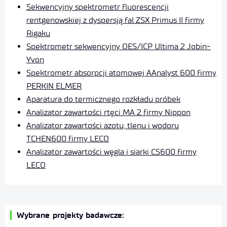
Sekwencyjny spektrometr fluorescencji
rentgenowskiej z dyspersją fal ZSX Primus II firmy
Rigaku
Spektrometr sekwencyjny OES/ICP Ultima 2 Jobin-
Yvon
Spektrometr absorpcji atomowej AAnalyst 600 firmy
PERKIN ELMER
Aparatura do termicznego rozkładu próbek
Analizator zawartości rtęci MA 2 firmy Nippon
Analizator zawartości azotu, tlenu i wodoru
TCHEN600 firmy LECO
Analizator zawartości węgla i siarki CS600 firmy
LECO
Wybrane projekty badawcze: